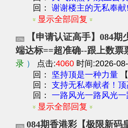
回：
谢谢楼主的无私奉献!!
显示全部回复
【申请认证高手】084期少年
端达标==超准确--跟上数票
录
）
点击:
4060
时间:2026-08-
回：
坚持顶是一种力量
回：
支持无私奉献者！顶
回：
一路风光一路风光一
显示全部回复
084期香港彩【极限新码