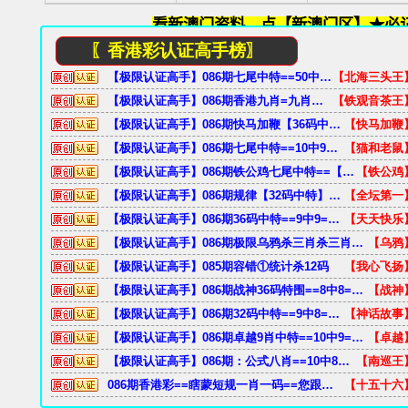
〖香港彩认证高手榜〗
【极限认证高手】086期七尾中特==50中43==低端达标==合并四头中特起来可综合一份好资料！
【北海三头王
【极限认证高手】086期香港九肖=九肖中特==40中36==低端达标==让你爽到高潮==到顶端
【铁观音茶王
【极限认证高手】086期快马加鞭【36码中特】==30中28==低端达标==准确率棒棒滴，一般人我不告诉他
【快马加鞭
【极限认证高手】086期七尾中特==10中9==低端达标==大家跟好吧==继续努力
【猫和老鼠
【极限认证高手】086期铁公鸡七尾中特==【20中17】==达标==资料多准
【铁公鸡
【极限认证高手】086期规律【32码中特】==9中8==中端达标==准确率还好！
【全坛第一
【极限认证高手】086期36码中特==9中9==低端达标==准确率还可以。喜欢的收藏
【天天快乐
【极限认证高手】086期极限乌鸦杀三肖杀三肖==15中13==低端达标==期期为您省钱，请关注我！
【乌鸦
【极限认证高手】085期容错①统计杀12码
【我心飞扬
【极限认证高手】086期战神36码特围==8中8==低端达标==琪琪让你省钱。
【战神
【极限认证高手】086期32码中特==9中8==中端达标==《只在极限jx015.com发表》
【神话故事
【极限认证高手】086期卓越9肖中特==10中9==达标上榜==此资料已经震惊全中国!
【卓越
【极限认证高手】086期：公式八肖==10中8==中端达标==这个资料看了几期多准。。
【南巡王
086期香港彩==瞎蒙短规一肖一码==您跟中了没==上期三肖规律大中，您跟了吗
【十五十六