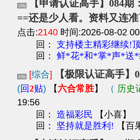
【申请认证高手】084期
==还是少人看。资料又连准
点击:
2140
时间:2026-08-02 00
回：
支持楼主精彩继续!顶
回：
鲜*花*和*掌*声*送
【极限认证高手】08
[
综合
]
(
)
六合常胜
（
历史
回
2
贴
【
】
19:56
回：
【
小喜
】
造福彩民
回：
【
百
坚持就是胜利!