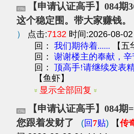
【申请认证高手】084期36
这个稳定围。带大家赚钱。
）
点击:
7132
时间:2026-08-02 
回：
【
五
我们期待着......
回：
谢谢楼主的奉献，辛
回：
顶高手!请继续发表精
【
鱼虾
】
显示全部回复
【申请认证高手】084期=
您跟着发财了
(
)
传
回
7
贴
【