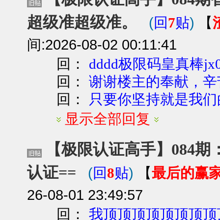
超级准超级准。
(
)
回
7
贴
【
间:2026-08-02 00:11:41
回：
dddd极限码皇真棒jx0
回：
谢谢楼主的奉献，辛
回：
只要你坚持就是我们
显示全部回复
【极限认证高手】084期：
认证==
(
)
最后的赢
回
8
贴
【
26-08-01 23:49:57
回：
我顶顶顶顶顶顶顶顶