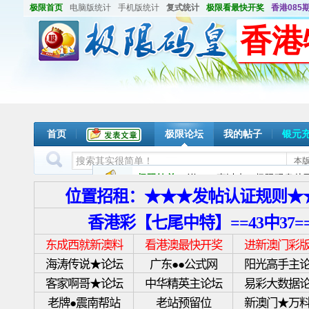
极限首页
电脑版统计
手机版统计
复式统计
极限看最快开奖
香港085期
香港
首页
极限论坛
我的帖子
银元
本
极限钦差
说：
一直以来；极限码皇从不