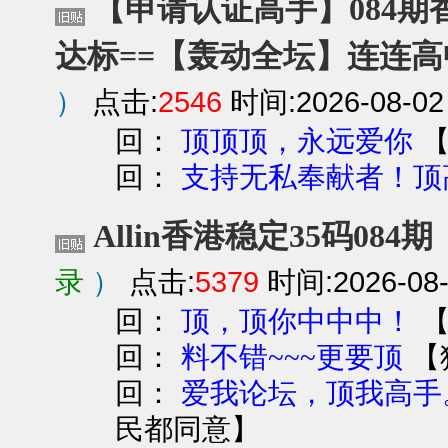
【申请认证高手】084期
达标==【轰动全坛】连连高
）
点击:
2546
时间:2026-08-02 
回：
顶顶顶，永远爱你
回：
支持无私奉献者！顶
Allin香港稳定35码084期
录
）
点击:
5379
时间:2026-08-
回：
顶，顶你中中中！
回：
【
料不错~~~更要顶
回：
爱我论坛，顶我高手
民都同意
】