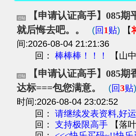
【申请认证高手】085期平
就后悔去吧。。
(
)
回
1
贴
【
间:2026-08-04 21:21:36
回：
【
山
棒棒棒！！！
【申请认证高手】085期香港
达标===包您满意。
(
回
3
贴
时间:2026-08-04 23:02:52
回：
请继续发表资料,好运
回：
【
落
支持极限高手
回：
<<<快乐买码~!!快乐买