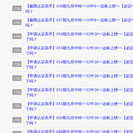
【极限认证高手】058期九肖中特==10中9==达标上榜==【必
吗？
【极限认证高手】057期九肖中特==10中9==达标上榜==【必
吗？
【申请认证高手】056期九肖中特==32中28==达标上榜==【
了吗？
【申请认证高手】055期九肖中特==32中28==达标上榜==【
了吗？
【申请认证高手】054期九肖中特==32中28==达标上榜==【
了吗？
【申请认证高手】053期九肖中特==32中28==达标上榜==【
了吗？
【申请认证高手】052期九肖中特==32中28==达标上榜==【
了吗？
【申请认证高手】051期九肖中特==32中28==达标上榜==【
了吗？
【申请认证高手】050期九肖中特==32中28==达标上榜==【
了吗？
【申请认证高手】049期九肖中特==32中28==达标上榜==【