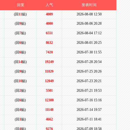
回复
人气
发表时间
(回
11
贴)
4009
2026-08-08 12:50
(回
9
贴)
4000
2026-08-06 20:28
(回
7
贴)
6551
2026-08-04 17:12
(回
6
贴)
8632
2026-08-01 20:25
(回
6
贴)
7420
2026-07-30 11:55
(回
14
贴)
19249
2026-07-28 20:54
(回
9
贴)
11829
2026-07-25 20:26
(回
10
贴)
12049
2026-07-23 20:21
(回
2
贴)
5501
2026-07-21 19:53
(回
6
贴)
12308
2026-07-16 15:16
(回
4
贴)
11148
2026-07-14 19:57
(回
1
贴)
4662
2026-07-11 18:41
(回
4
贴)
9276
2026-07-09 18:58