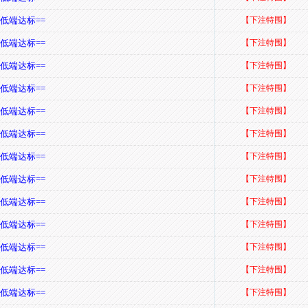
=低端达标==
【下注特围】
=低端达标==
【下注特围】
=低端达标==
【下注特围】
=低端达标==
【下注特围】
=低端达标==
【下注特围】
=低端达标==
【下注特围】
=低端达标==
【下注特围】
=低端达标==
【下注特围】
=低端达标==
【下注特围】
=低端达标==
【下注特围】
=低端达标==
【下注特围】
=低端达标==
【下注特围】
=低端达标==
【下注特围】