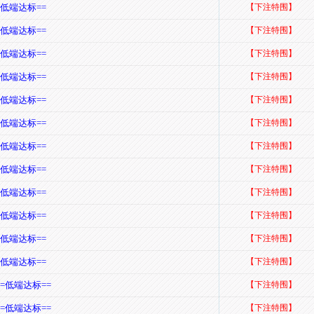
=低端达标==
【下注特围】
=低端达标==
【下注特围】
=低端达标==
【下注特围】
=低端达标==
【下注特围】
=低端达标==
【下注特围】
=低端达标==
【下注特围】
=低端达标==
【下注特围】
=低端达标==
【下注特围】
=低端达标==
【下注特围】
=低端达标==
【下注特围】
=低端达标==
【下注特围】
=低端达标==
【下注特围】
=低端达标==
【下注特围】
=低端达标==
【下注特围】