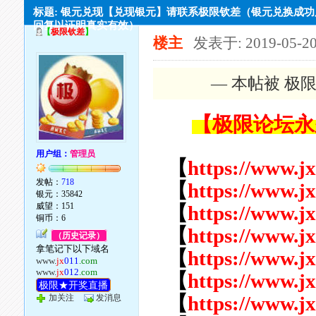
标题: 银元兑现【兑现银元】请联系极限钦差（银元兑换成
回复以证明真实有效）
【
极限钦差
】
楼主
发表于: 2019-05-2
— 本帖被 极限钦
【极限论坛永
用户组：
管理员
【
https://www.j
发帖：
718
【
https://www.j
银元：35842
威望：151
【
https://www.j
铜币：6
【
https://www.j
（历史记录）
拿笔记下以下域名
【
https://www.j
www.
jx
011
.com
www.
jx
012
.com
【
https://www.j
极限★开奖直播
【
https://www.j
加关注
发消息