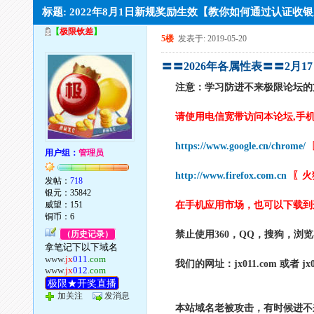
标题: 2022年8月1日新规奖励生效【教你如何通过认证收银元
【
极限钦差
】
5楼
发表于: 2019-05-20
〓〓2026年各属性表〓〓2月
注意：学习防进不来极限论坛的
请使用电信宽带访问本论坛,手
https://www.google.cn/chrome/
用户组：
管理员
http://www.firefox.com.cn
〖火
发帖：
718
银元：35842
威望：151
在手机应用市场，也可以下载到
铜币：6
（历史记录）
禁止使用360，QQ，搜狗，浏
拿笔记下以下域名
www.
jx
011
.com
我们的网址：jx011.com 或
www.
jx
012
.com
极限★开奖直播
加关注
发消息
本站域名老被攻击，有时候进不来可