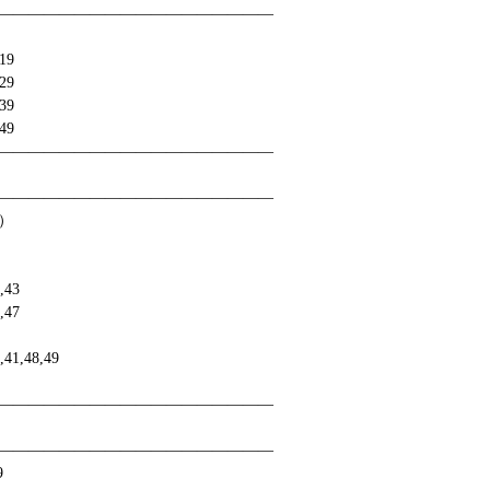
——————————————————
19
29
39
49
——————————————————
——————————————————
）
,43
,47
5
,41,48,49
——————————————————
——————————————————
09