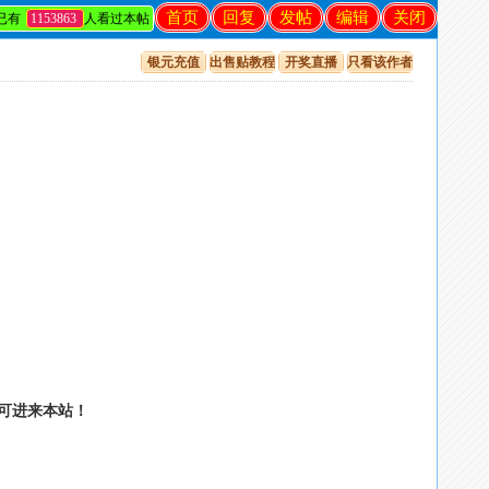
首页
回复
发帖
编辑
关闭
已有
1153863
人看过本帖
银元充值
出售贴教程
开奖直播
只看该作者
名就可进来本站！