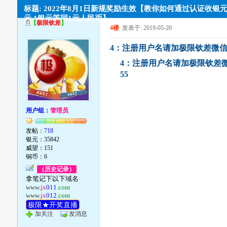
标题: 2022年8月1日新规奖励生效【教你如何通过认证收银元,
元,1银元等同1元人民币】
【
极限钦差
】
4楼
发表于: 2019-05-20
4：注册用户名请加极限钦差微信审
4：注册用户名请加极限钦差微
55
用户组：
管理员
发帖：
718
银元：35842
威望：151
铜币：6
（历史记录）
拿笔记下以下域名
www.
jx
011
.com
www.
jx
012
.com
极限★开奖直播
加关注
发消息