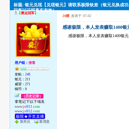
标题: 银元兑现【兑现银元】请联系极限钦差（银元兑换成
回复以证明真实有效）
【
澳运冠军
】
24楼
发表于: 07-02
感谢极限，本人发表赚取1400
感谢极限，本人发表赚取1400银
用户组：
侠客
发帖：
248
银元：211
威望：271
铜币：0
（历史记录）
拿笔记下以下域名
www.
jx
011
.com
www.
jx
012
.com
极限★开奖直播
加关注
发消息