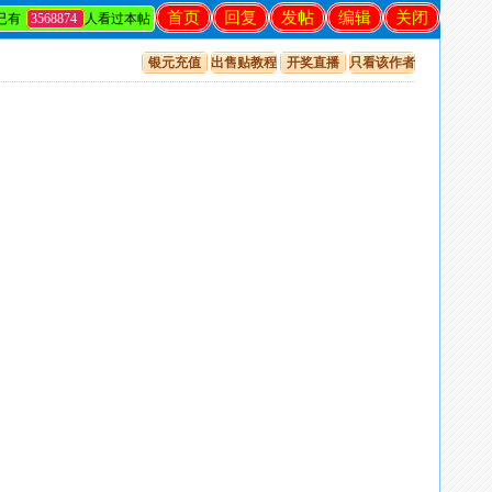
首页
回复
发帖
编辑
关闭
已有
3568874
人看过本帖
银元充值
出售贴教程
开奖直播
只看该作者