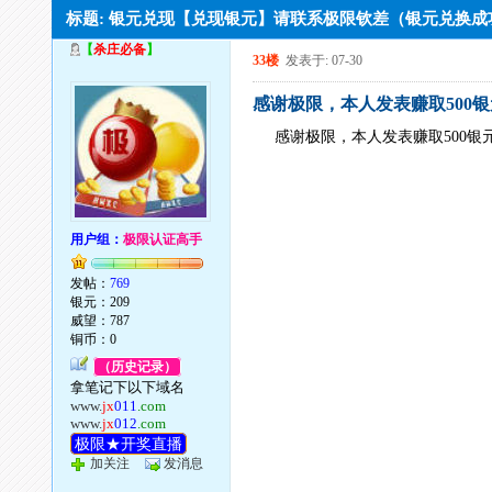
标题: 银元兑现【兑现银元】请联系极限钦差（银元兑换
【
杀庄必备
】
33楼
发表于: 07-30
感谢极限，本人发表赚取500银
感谢极限，本人发表赚取500银
用户组：
极限认证高手
发帖：
769
银元：209
威望：787
铜币：0
（历史记录）
拿笔记下以下域名
www.
jx
011
.com
www.
jx
012
.com
极限★开奖直播
加关注
发消息