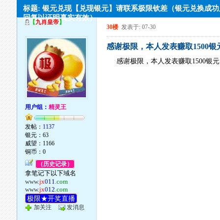
标题: 银元兑现【兑现银元】请联系极限钦差（银元兑换成
回复以证明真实有效）
【
九肖皇帝
】
30楼
发表于: 07-30
感谢极限，本人发表赚取1500银
感谢极限，本人发表赚取1500银
用户组：
精灵王
发帖：
1137
银元：63
威望：1166
铜币：0
（历史记录）
拿笔记下以下域名
www.
jx
011
.com
www.
jx
012
.com
极限★开奖直播
加关注
发消息