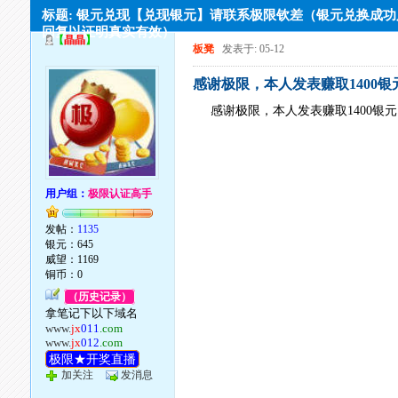
标题: 银元兑现【兑现银元】请联系极限钦差（银元兑换成
回复以证明真实有效）
【
晶晶
】
板凳
发表于: 05-12
感谢极限，本人发表赚取1400银
感谢极限，本人发表赚取1400银
用户组：
极限认证高手
发帖：
1135
银元：645
威望：1169
铜币：0
（历史记录）
拿笔记下以下域名
www.
jx
011
.com
www.
jx
012
.com
极限★开奖直播
加关注
发消息