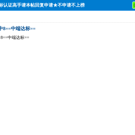
达标认证高手请本帖回复申请★不申请不上榜
0中8==中端达标==
中8==中端达标==