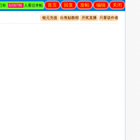
首页
回复
发帖
编辑
关闭
已有
6350798
人看过本帖
银元充值
出售贴教程
开奖直播
只看该作者