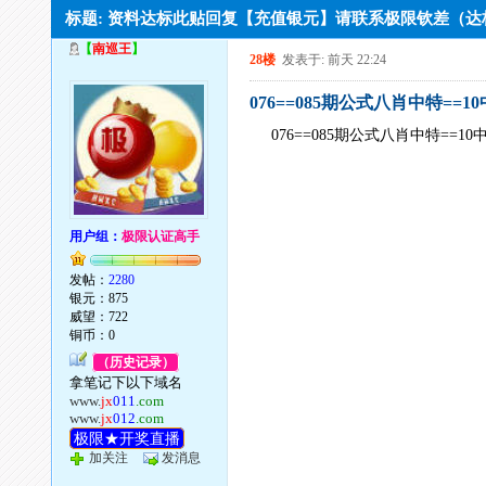
标题: 资料达标此贴回复【充值银元】请联系极限钦差（
【
南巡王
】
28楼
发表于: 前天 22:24
076==085期公式八肖中特==1
076==085期公式八肖中特==10
用户组：
极限认证高手
发帖：
2280
银元：875
威望：722
铜币：0
（历史记录）
拿笔记下以下域名
www.
jx
011
.com
www.
jx
012
.com
极限★开奖直播
加关注
发消息