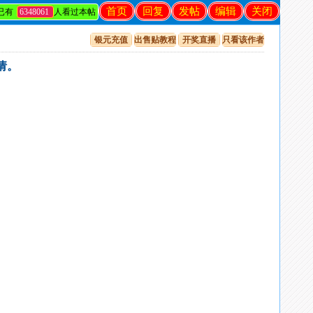
首页
回复
发帖
编辑
关闭
已有
6348061
人看过本帖
银元充值
出售贴教程
开奖直播
只看该作者
请。