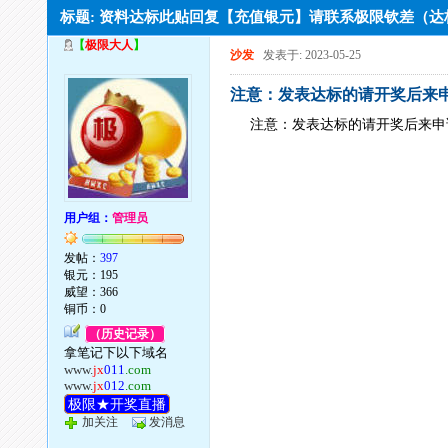
标题: 资料达标此贴回复【充值银元】请联系极限钦差（
【
极限大人
】
沙发
发表于: 2023-05-25
注意：发表达标的请开奖后来
注意：发表达标的请开奖后来申
用户组：
管理员
发帖：
397
银元：195
威望：366
铜币：0
（历史记录）
拿笔记下以下域名
www.
jx
011
.com
www.
jx
012
.com
极限★开奖直播
加关注
发消息