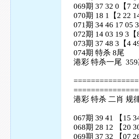
069期 37 32 0【7 2
070期 18 1【2 22 1
071期 34 46 17 05
072期 14 03 19 3【
073期 37 48 3【4 4
074期 特杀 8尾
港彩 特杀一尾 359期
===============
===============
港彩 特杀 二肖 规
067期 39 41 【15
068期 28 12 【20
069期 37 32 【07