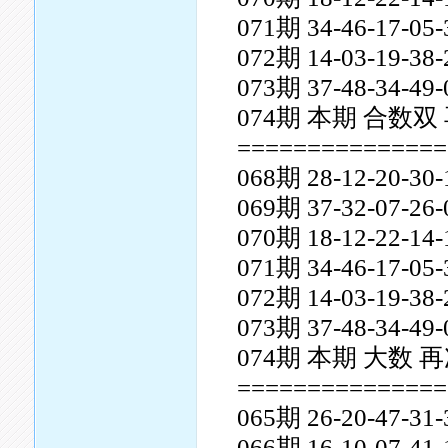
071期 34-46-17-0
072期 14-03-19-3
073期 37-48-34-4
074期 本期 合数
===============
068期 28-12-20-30
069期 37-32-07-26
070期 18-12-22-14
071期 34-46-17-05
072期 14-03-19-38
073期 37-48-34-49
074期 本期 大数
===============
065期 26-20-47-31
066期 16-10-07-41