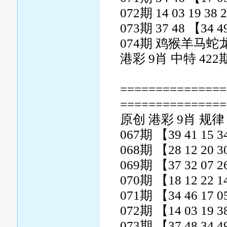
072期 14 03 19 
073期 37 48 【34
074期 鸡猴羊马
港彩 9肖 中特 422期
===============
===============
原创 港彩 9肖 规律
067期 【39 41 15
068期 【28 12 20
069期 【37 32 07
070期 【18 12 22
071期 【34 46 17
072期 【14 03 19
073期 【37 48 34