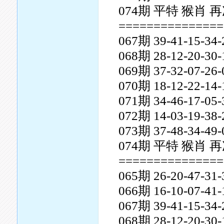
074期 平特 猴肖
===============
067期 39-41-15-34
068期 28-12-20-30
069期 37-32-07-26
070期 18-12-22-14
071期 34-46-17-05
072期 14-03-19-38
073期 37-48-34-49
074期 平特 猴肖
===============
065期 26-20-47-31-
066期 16-10-07-41-
067期 39-41-15-34-
068期 28-12-20-30-