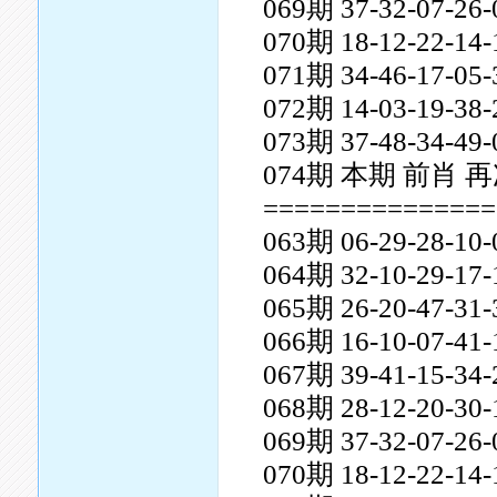
069期 37-32-07-26
070期 18-12-22-14
071期 34-46-17-05
072期 14-03-19-38
073期 37-48-34-49
074期 本期 前肖
===============
063期 06-29-28-10
064期 32-10-29-17
065期 26-20-47-31
066期 16-10-07-41
067期 39-41-15-34
068期 28-12-20-30
069期 37-32-07-26
070期 18-12-22-14