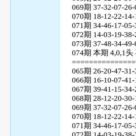
069期 37-32-07-26-
070期 18-12-22-14-
071期 34-46-17-05-
072期 14-03-19-38-
073期 37-48-34-49-
074期 本期 4,0,
===============
065期 26-20-47-31-
066期 16-10-07-41-
067期 39-41-15-34-
068期 28-12-20-30-
069期 37-32-07-26-
070期 18-12-22-14-
071期 34-46-17-05-
072期 14-03-19-38-