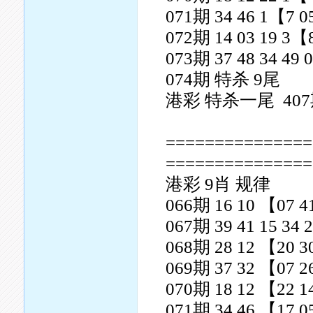
071期 34 46 1【7 0
072期 14 03 19 3【
073期 37 48 34 49
074期 特杀 9尾
港彩 特杀一尾 407期
===============
===============
港彩 9肖 规律
066期 16 10 【07
067期 39 41 15 
068期 28 12 【20
069期 37 32 【07
070期 18 12 【22
071期 34 46 【17