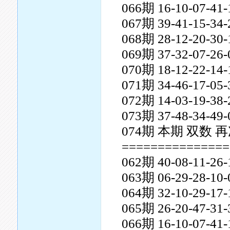
066期 16-10-07-41
067期 39-41-15-34
068期 28-12-20-30
069期 37-32-07-26
070期 18-12-22-14
071期 34-46-17-05
072期 14-03-19-38
073期 37-48-34-49
074期 本期 双数
===============
062期 40-08-11-26
063期 06-29-28-10
064期 32-10-29-17
065期 26-20-47-31
066期 16-10-07-41