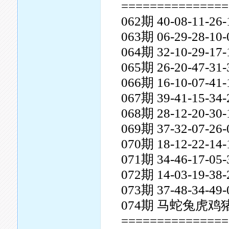
===============
062期 40-08-11-
063期 06-29-28-
064期 32-10-29-
065期 26-20-47-
066期 16-10-07-
067期 39-41-15-
068期 28-12-20-
069期 37-32-07-
070期 18-12-22-
071期 34-46-17-
072期 14-03-19-
073期 37-48-34-
074期 马蛇兔虎鸡猪
===============