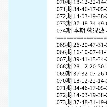
070期 18-12-22-14
071期 34-46-17-05
072期 14-03-19-38
073期 37-48-34-49
074期 本期 蓝绿
===============
065期 26-20-47-31
066期 16-10-07-41
067期 39-41-15-34
068期 28-12-20-30
069期 37-32-07-26
070期 18-12-22-14
071期 34-46-17-05
072期 14-03-19-38
073期 37-48-34-49