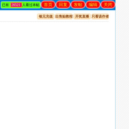
首页
回复
发帖
编辑
关闭
已有
26521
人看过本帖
银元充值
出售贴教程
开奖直播
只看该作者