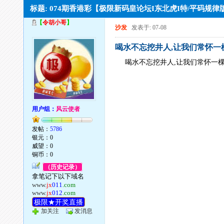
标题: 074期香港彩【极限新码皇论坛I东北虎I特/平码规
【
令胡小哥
】
沙发
发表于: 07-08
喝水不忘挖井人,让我们常怀一
喝水不忘挖井人,让我们常怀一
用户组：
风云使者
发帖：
5786
银元：0
威望：0
铜币：0
（历史记录）
拿笔记下以下域名
www.
jx
011
.com
www.
jx
012
.com
极限★开奖直播
加关注
发消息