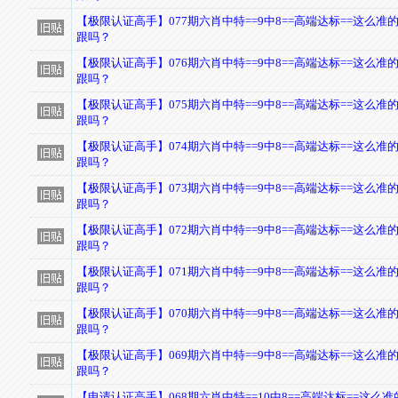
【极限认证高手】077期六肖中特==9中8==高端达标==这么
跟吗？
【极限认证高手】076期六肖中特==9中8==高端达标==这么
跟吗？
【极限认证高手】075期六肖中特==9中8==高端达标==这么
跟吗？
【极限认证高手】074期六肖中特==9中8==高端达标==这么
跟吗？
【极限认证高手】073期六肖中特==9中8==高端达标==这么
跟吗？
【极限认证高手】072期六肖中特==9中8==高端达标==这么
跟吗？
【极限认证高手】071期六肖中特==9中8==高端达标==这么
跟吗？
【极限认证高手】070期六肖中特==9中8==高端达标==这么
跟吗？
【极限认证高手】069期六肖中特==9中8==高端达标==这么
跟吗？
【申请认证高手】068期六肖中特==10中8==高端达标==这么