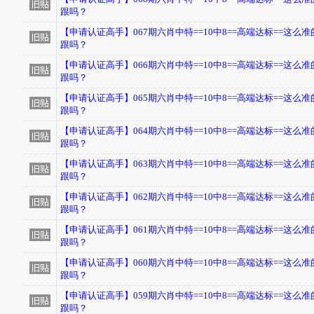
跟吗？
【申请认证高手】067期六肖中特==10中8==高端达标==这么
跟吗？
【申请认证高手】066期六肖中特==10中8==高端达标==这么
跟吗？
【申请认证高手】065期六肖中特==10中8==高端达标==这么
跟吗？
【申请认证高手】064期六肖中特==10中8==高端达标==这么
跟吗？
【申请认证高手】063期六肖中特==10中8==高端达标==这么
跟吗？
【申请认证高手】062期六肖中特==10中8==高端达标==这么
跟吗？
【申请认证高手】061期六肖中特==10中8==高端达标==这么
跟吗？
【申请认证高手】060期六肖中特==10中8==高端达标==这么
跟吗？
【申请认证高手】059期六肖中特==10中8==高端达标==这么
跟吗？