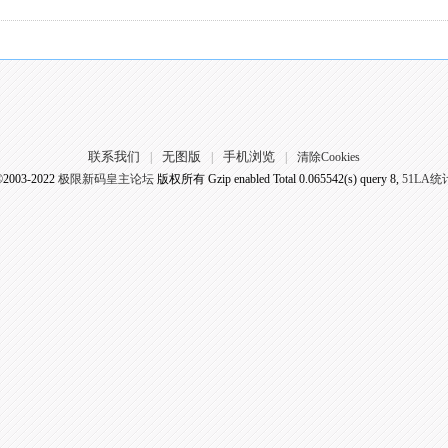
联系我们
无图版
手机浏览
|
|
|
清除Cookies
©2003-2022
极限新码皇主论坛
版权所有 Gzip enabled
Total 0.065542(s) query 8,
51LA统