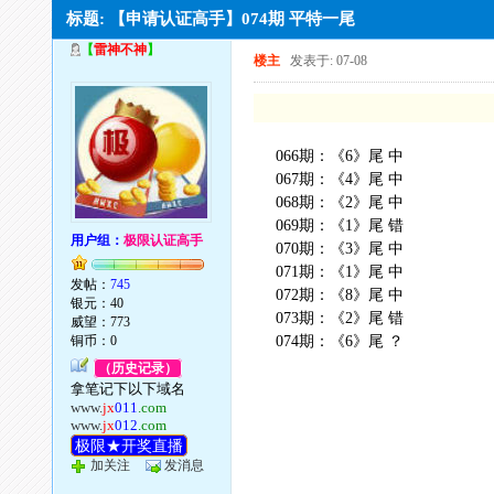
标题: 【申请认证高手】074期 平特一尾
【
雷神不神
】
楼主
发表于: 07-08
066期：《6》尾 中
067期：《4》尾 中
068期：《2》尾 中
069期：《1》尾 错
用户组：
极限认证高手
070期：《3》尾 中
071期：《1》尾 中
发帖：
745
072期：《8》尾 中
银元：40
073期：《2》尾 错
威望：773
铜币：0
074期：《6》尾 ？
（历史记录）
拿笔记下以下域名
www.
jx
011
.com
www.
jx
012
.com
极限★开奖直播
加关注
发消息