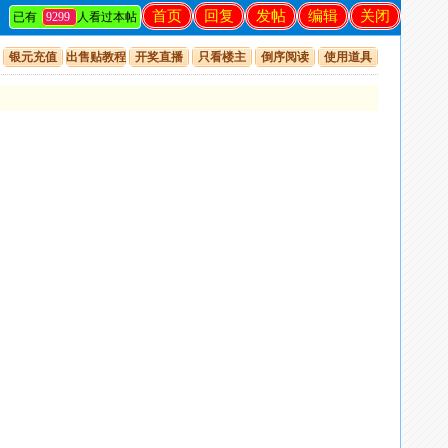
首页
回复
发帖
编辑
关闭
已有
9299
人看过本帖
银元充值
出售贴教程
开奖直播
只看楼主
倒序阅读
使用道具