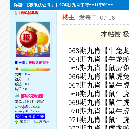
标题: 【极限认证高手】074期 九肖中特==11中09==
【
港码辅导员
】
楼主
发表于: 07-08
— 本帖被 极
063期九肖【牛兔
064期九肖【牛龙
用户组：
极限认证高手
065期九肖【鼠虎
发帖：
862
066期九肖【鼠虎
银元：10
067期九肖【鼠牛
威望：885
铜币：0
068期九肖【鼠牛
（历史记录）
069期九肖【鼠牛
拿笔记下以下域名
www.
jx
011
.com
070期九肖【鼠牛
www.
jx
012
.com
极限★开奖直播
071期九肖【鼠牛
加关注
发消息
072期九肖【虎龙