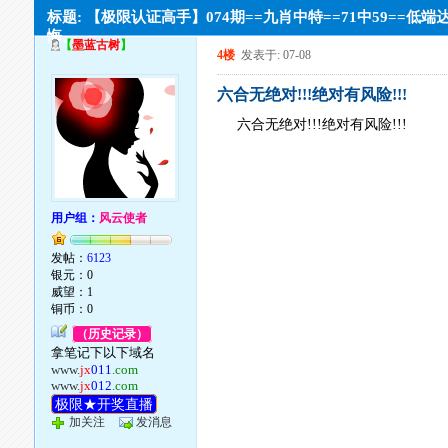
标题: 【极限认证高手】074期==九肖中特==71中59==低端
悔。
【
墨蓝古树
】
4楼
发表于: 07-08
六合无绝对!!!绝对有风险!!!
六合无绝对!!!绝对有风险!!!
用户组：
风云使者
发帖：
6123
银元：0
威望：1
铜币：0
（历史记录）
拿笔记下以下域名
www.
jx
011
.com
www.
jx
012
.com
极限★开奖直播
加关注
发消息