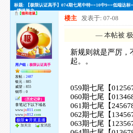
标题: 【极限认证高手】074期七尾中特==10中9==低端达标
=继续努力
【
猫和老鼠
】
楼主
发表于: 07-08
— 本帖被 极
新规则就是严厉，
起。。
用户组：
极限认证高手
发帖：
2487
银元：885
059期七尾【0125678
威望：855
铜币：0
060期七尾【0134689
（历史记录）
061期七尾【2456789
拿笔记下以下域名
www.
jx
011
.com
062期七尾【1345678
www.
jx
012
.com
极限★开奖直播
063期七尾【1235679
加关注
发消息
064期七尾【0136789