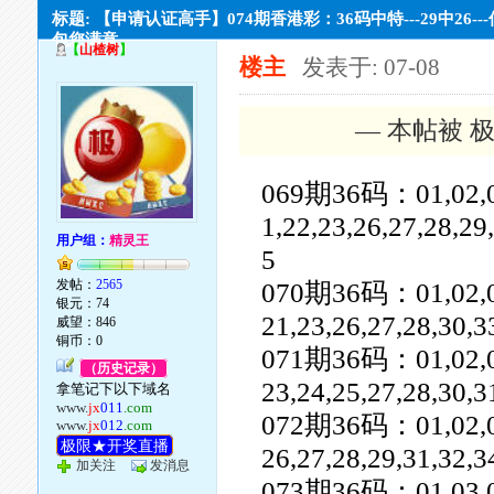
标题: 【申请认证高手】074期香港彩：36码中特---29中26--
包您满意。
【
山楂树
】
楼主
发表于: 07-08
— 本帖被 极
069期36码：01,02,03,0
1,22,23,26,27,28,29
用户组：
精灵王
5
发帖：
2565
070期36码：01,02,03,0
银元：74
21,23,26,27,28,30,3
威望：846
铜币：0
071期36码：01,02,03,0
（历史记录）
23,24,25,27,28,30,3
拿笔记下以下域名
www.
jx
011
.com
072期36码：01,02,03,0
www.
jx
012
.com
极限★开奖直播
26,27,28,29,31,32,3
加关注
发消息
073期36码：01,03,05,0