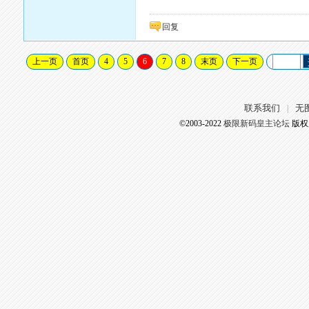
回复
上一页
首页
4
5
6
7
8
末页
下一页
联系我们
无
|
©2003-2022
极限新码皇主论坛
版权所有