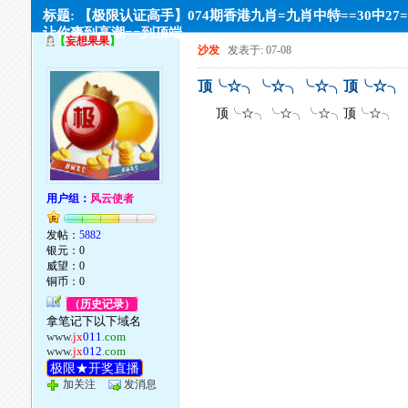
标题: 【极限认证高手】074期香港九肖=九肖中特==30中27
让你爽到高潮==到顶端
【
妄想果果
】
沙发
发表于: 07-08
顶╰☆╮╰☆╮╰☆╮顶╰☆╮
顶╰☆╮╰☆╮╰☆╮顶╰☆╮
用户组：
风云使者
发帖：
5882
银元：0
威望：0
铜币：0
（历史记录）
拿笔记下以下域名
www.
jx
011
.com
www.
jx
012
.com
极限★开奖直播
加关注
发消息