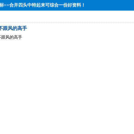
低端达标==合并四头中特起来可综合一份好资料！
新不跟风的高手
不跟风的高手