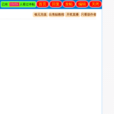
首页
回复
发帖
编辑
关闭
已有
15155
人看过本帖
银元充值
出售贴教程
开奖直播
只看该作者