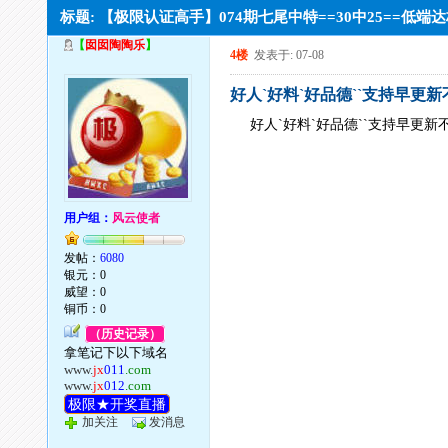
标题: 【极限认证高手】074期七尾中特==30中25==
【
囡囡陶陶乐
】
4楼
发表于: 07-08
好人`好料`好品德``支持早更
好人`好料`好品德``支持早更新
用户组：
风云使者
发帖：
6080
银元：0
威望：0
铜币：0
（历史记录）
拿笔记下以下域名
www.
jx
011
.com
www.
jx
012
.com
极限★开奖直播
加关注
发消息