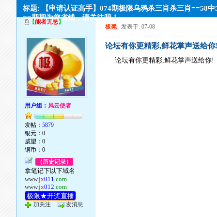
标题: 【申请认证高手】074期极限乌鸦杀三肖杀三肖==58中
==期期为您省钱，请关注我！
【
能者无忌
】
板凳
发表于: 07-08
论坛有你更精彩,鲜花掌声送给你
论坛有你更精彩,鲜花掌声送给你!
用户组：
风云使者
发帖：
5879
银元：0
威望：0
铜币：0
（历史记录）
拿笔记下以下域名
www.
jx
011
.com
www.
jx
012
.com
极限★开奖直播
加关注
发消息