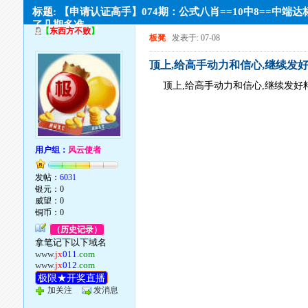
标题: 【申请认证高手】074期：公式八肖==10中8==中端
了几期多准。。
【
东西方不败
】
板凳
发表于: 07-08
顶上,给高手动力和信心,继续发
顶上,给高手动力和信心,继续发好
用户组：
风云使者
发帖：
6031
银元：0
威望：0
铜币：0
（历史记录）
拿笔记下以下域名
www.
jx
011
.com
www.
jx
012
.com
极限★开奖直播
加关注
发消息