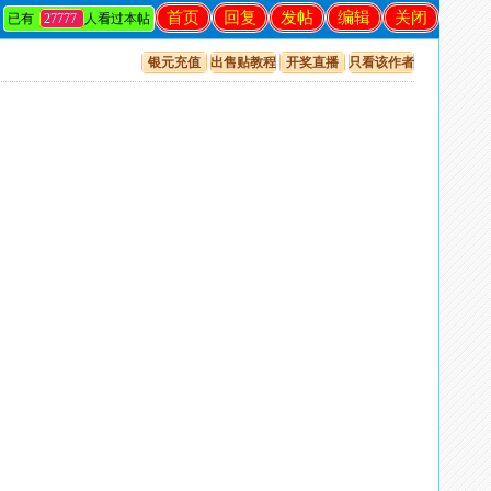
首页
回复
发帖
编辑
关闭
已有
27777
人看过本帖
银元充值
出售贴教程
开奖直播
只看该作者