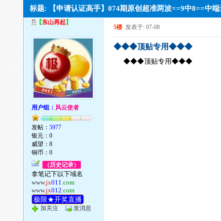
标题: 【申请认证高手】074期原创超准两波==9中8==中
【
东山再起
】
5楼
发表于: 07-08
◆◆◆顶贴专用◆◆◆
◆◆◆顶贴专用◆◆◆
用户组：
风云使者
发帖：
5977
银元：0
威望：8
铜币：0
（历史记录）
拿笔记下以下域名
www.
jx
011
.com
www.
jx
012
.com
极限★开奖直播
加关注
发消息