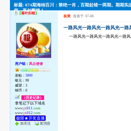
标题: 074期海纳百川：禁绝一肖，百期起错一两期。期期实
假，再创辉煌！
【
落叶归根
】
板凳
发表于: 07-08
一路风光一路风光一路风光一路
一路风光一路风光一路风光一路风
用户组：
风云使者
发帖：
5899
银元：99
威望：3
铜币：0
（历史记录）
拿笔记下以下域名
www.
jx
011
.com
www.
jx
012
.com
极限★开奖直播
加关注
发消息