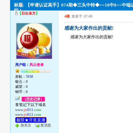
标题: 【申请认证高手】074期◆三头中特◆==10中8==中端
踪！
【
日出东方
】
4楼
发表于: 07-08
感谢为大家作出的贡献!
感谢为大家作出的贡献!
用户组：
风云使者
发帖：
5938
银元：0
威望：0
铜币：6
（历史记录）
拿笔记下以下域名
www.
jx
011
.com
www.
jx
012
.com
极限★开奖直播
加关注
发消息