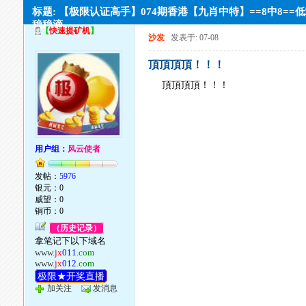
标题: 【极限认证高手】074期香港【九肖中特】==8中8==
稳稳滴。
【
快速提矿机
】
沙发
发表于: 07-08
頂頂頂頂！！！
頂頂頂頂！！！
用户组：
风云使者
发帖：
5976
银元：0
威望：0
铜币：0
（历史记录）
拿笔记下以下域名
www.
jx
011
.com
www.
jx
012
.com
极限★开奖直播
加关注
发消息