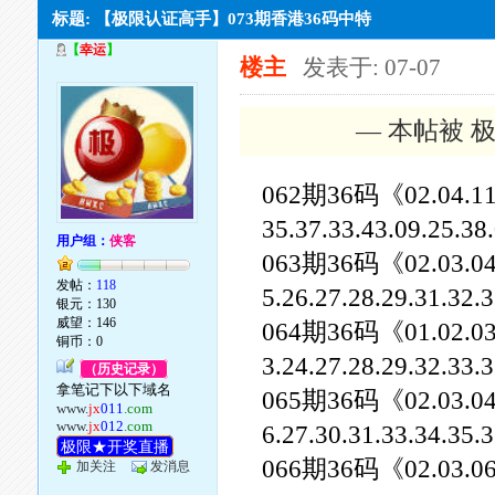
标题: 【极限认证高手】073期香港36码中特
【
幸运
】
楼主
发表于: 07-07
— 本帖被 极
062期36码《02.04.11.18
35.37.33.43.09.25.3
用户组：
侠客
063期36码《02.03.04.05
发帖：
118
5.26.27.28.29.31.32
银元：130
威望：146
064期36码《01.02.03.04
铜币：0
3.24.27.28.29.32.33
（历史记录）
拿笔记下以下域名
065期36码《02.03.04.06
www.
jx
011
.com
www.
jx
012
.com
6.27.30.31.33.34.35
极限★开奖直播
066期36码《02.03.06.08
加关注
发消息