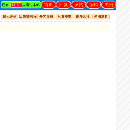
首页
回复
发帖
编辑
关闭
已有
13180
人看过本帖
银元充值
出售贴教程
开奖直播
只看楼主
倒序阅读
使用道具