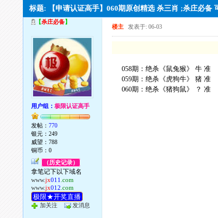
标题: 【申请认证高手】060期原创精选 杀三肖 ;杀庄必备
【
杀庄必备
】
楼主
发表于: 06-03
058期：绝杀《鼠兔猴》 牛 准
059期：绝杀《虎狗牛》 猪 准
060期：绝杀《猪狗鼠》 ？ 准
用户组：
极限认证高手
发帖：
770
银元：249
威望：788
铜币：0
（历史记录）
拿笔记下以下域名
www.
jx
011
.com
www.
jx
012
.com
极限★开奖直播
加关注
发消息