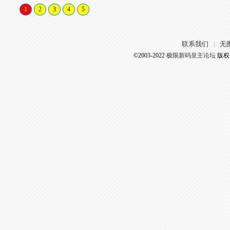
1
2
3
4
5
联系我们
无
|
©2003-2022
极限新码皇主论坛
版权所有