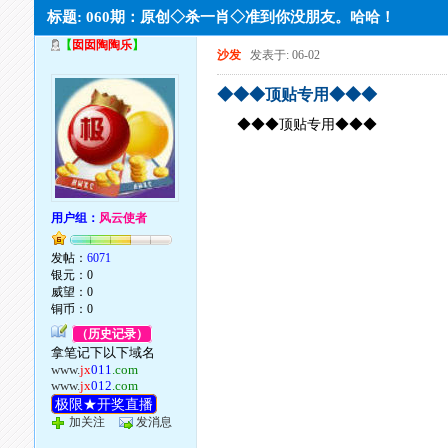
标题: 060期：原创◇杀一肖◇准到你没朋友。哈哈！
【
囡囡陶陶乐
】
沙发
发表于: 06-02
◆◆◆顶贴专用◆◆◆
◆◆◆顶贴专用◆◆◆
用户组：
风云使者
发帖：
6071
银元：0
威望：0
铜币：0
（历史记录）
拿笔记下以下域名
www.
jx
011
.com
www.
jx
012
.com
极限★开奖直播
加关注
发消息