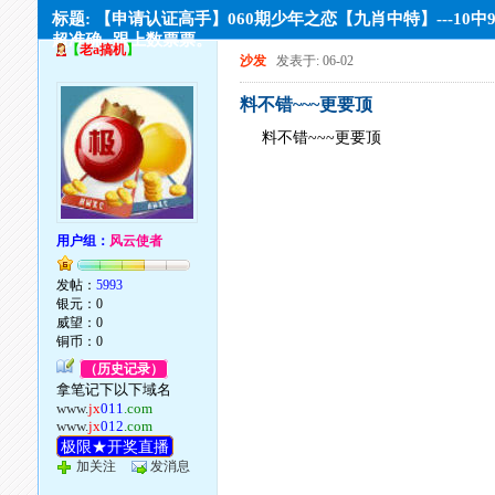
标题: 【申请认证高手】060期少年之恋【九肖中特】---10中9
超准确--跟上数票票。
【
老a搞机
】
沙发
发表于: 06-02
料不错~~~更要顶
料不错~~~更要顶
用户组：
风云使者
发帖：
5993
银元：0
威望：0
铜币：0
（历史记录）
拿笔记下以下域名
www.
jx
011
.com
www.
jx
012
.com
极限★开奖直播
加关注
发消息