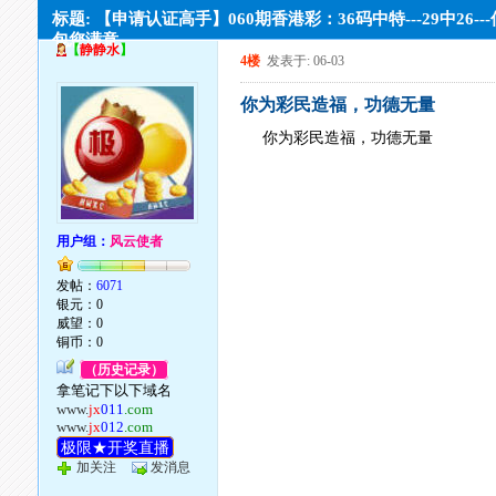
标题: 【申请认证高手】060期香港彩：36码中特---29中26--
包您满意。
【
静静水
】
4楼
发表于: 06-03
你为彩民造福，功德无量
你为彩民造福，功德无量
用户组：
风云使者
发帖：
6071
银元：0
威望：0
铜币：0
（历史记录）
拿笔记下以下域名
www.
jx
011
.com
www.
jx
012
.com
极限★开奖直播
加关注
发消息