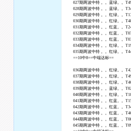
027期两波中特 。。蓝绿。。T4
028期两波中特 。。蓝绿。。T3
029期两波中特 。。红绿。。T1
030期两波中特 。。红绿。。T4
031期两波中特 。。红蓝。。T2
032期两波中特 。。红蓝。。T0
033期两波中特 。。红蓝。。T0
034期两波中特 。。红绿。。T1
035期两波中特 。。红绿。。T4
==10中8==中端达标==
036期两波中特 。。红绿。。T4
037期两波中特 。。红绿。。T4
038期两波中特 。。红绿。。T4
039期两波中特 。。蓝绿。。T0
040期两波中特 。。红绿。。T1
041期两波中特 。。红蓝。。T1
042期两波中特 。。红蓝。。T3
043期两波中特 。。红蓝。。T4
044期两波中特 。。红蓝。。T0
045期两波中特 。。红蓝。。T0