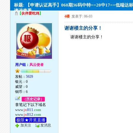
标题: 【申请认证高手】060期36码中特==20中17==低端达
请进查看。
【
伙伴爱吃鸡
】
4楼
发表于: 06-03
谢谢楼主的分享！
谢谢楼主的分享！
用户组：
风云使者
发帖：
5929
银元：0
威望：0
铜币：6
（历史记录）
拿笔记下以下域名
www.
jx
011
.com
www.
jx
012
.com
极限★开奖直播
加关注
发消息