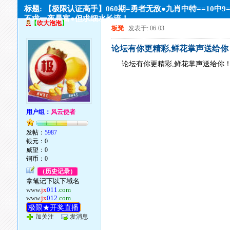
标题: 【极限认证高手】060期=勇者无敌●九肖中特==10中9
不求一夜暴富●但求细水长流！
【
吹大泡泡
】
板凳
发表于: 06-03
论坛有你更精彩,鲜花掌声送给你
论坛有你更精彩,鲜花掌声送给你
用户组：
风云使者
发帖：
5987
银元：0
威望：0
铜币：0
（历史记录）
拿笔记下以下域名
www.
jx
011
.com
www.
jx
012
.com
极限★开奖直播
加关注
发消息