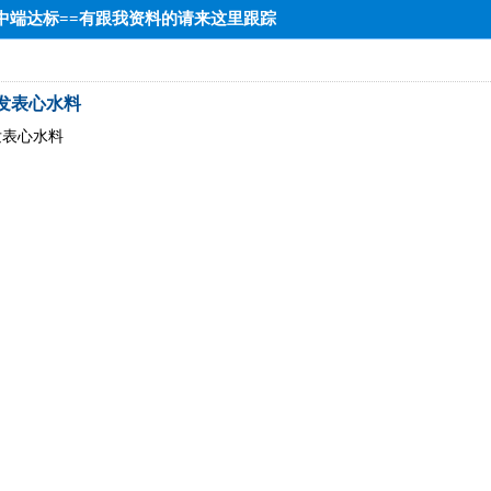
8==中端达标==有跟我资料的请来这里跟踪
发表心水料
发表心水料