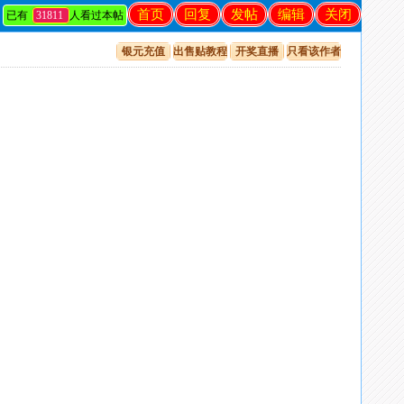
首页
回复
发帖
编辑
关闭
已有
31811
人看过本帖
银元充值
出售贴教程
开奖直播
只看该作者