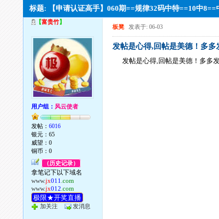
标题: 【申请认证高手】060期==规律32码中特==10中
【
富贵竹
】
板凳
发表于: 06-03
发帖是心得,回帖是美德！多多
发帖是心得,回帖是美德！多多
用户组：
风云使者
发帖：
6016
银元：65
威望：0
铜币：0
（历史记录）
拿笔记下以下域名
www.
jx
011
.com
www.
jx
012
.com
极限★开奖直播
加关注
发消息