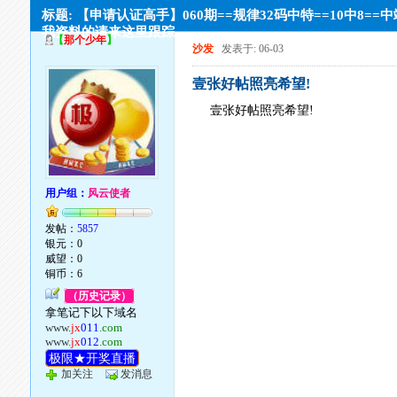
标题: 【申请认证高手】060期==规律32码中特==10中8==
我资料的请来这里跟踪
【
那个少年
】
沙发
发表于: 06-03
壹张好帖照亮希望!
壹张好帖照亮希望!
用户组：
风云使者
发帖：
5857
银元：0
威望：0
铜币：6
（历史记录）
拿笔记下以下域名
www.
jx
011
.com
www.
jx
012
.com
极限★开奖直播
加关注
发消息