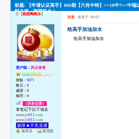
标题: 【申请认证高手】060期【六肖中特】==10中7==中端
财之道，把握机会！
【
囡囡陶陶乐
】
沙发
发表于: 06-03
给高手加油加水
给高手加油加水
用户组：
风云使者
发帖：
6071
银元：0
威望：0
铜币：0
（历史记录）
拿笔记下以下域名
www.
jx
011
.com
www.
jx
012
.com
极限★开奖直播
加关注
发消息