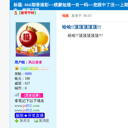
标题: 060期香港彩==瞎蒙短规一肖一码==您跟中了没==上
中，您跟了吗
【
猪哥平特
】
地板
发表于: 06-03
哈哈!!顶顶顶顶顶!!!
哈哈!!顶顶顶顶顶!!!
用户组：
风云使者
发帖：
6606
银元：180
威望：637
铜币：0
（历史记录）
拿笔记下以下域名
www.
jx
011
.com
www.
jx
012
.com
极限★开奖直播
加关注
发消息