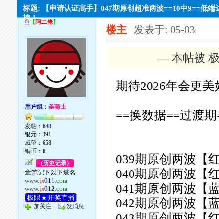
标题: 【申请认证高手】047期原创超准两波==10中9==低端
持！
【
阿二佬
】
楼主
发表于: 05-03
— 本帖被 极
期待2026年会更
用户组：
圣骑士
==换数据==过渡期
发帖：
648
银元：391
威望：658
铜币：6
039期原创两波【
（历史记录）
040期原创两波【
拿笔记下以下域名
www.
jx
011
.com
041期原创两波【
www.
jx
012
.com
极限★开奖直播
042期原创两波【
加关注
发消息
043期原创两波【