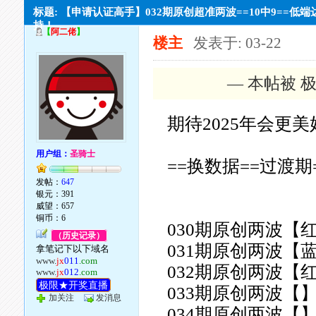
标题: 【申请认证高手】032期原创超准两波==10中9==低端
持！
【
阿二佬
】
楼主
发表于: 03-22
— 本帖被 极
期待2025年会更
用户组：
圣骑士
==换数据==过渡期
发帖：
647
银元：391
威望：657
铜币：6
030期原创两波【
（历史记录）
031期原创两波【
拿笔记下以下域名
www.
jx
011
.com
032期原创两波【
www.
jx
012
.com
极限★开奖直播
033期原创两波【】
加关注
发消息
034期原创两波【】