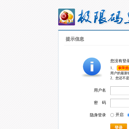
提示信息
您没有登
1、
极限提
用户的最新
2、您还不
用户名
密 码
开启
隐身登录
登录