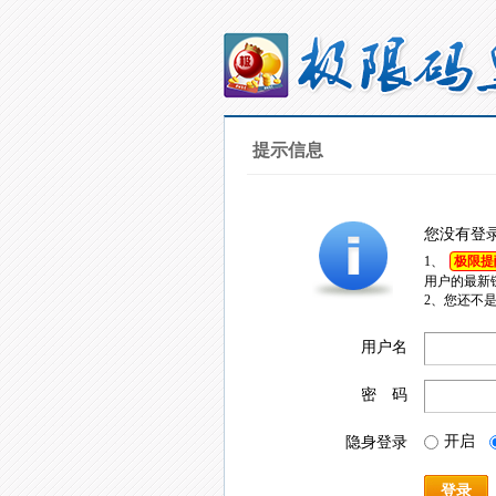
提示信息
您没有登
1、
极限提
用户的最新
2、您还不
用户名
密 码
开启
隐身登录
登录