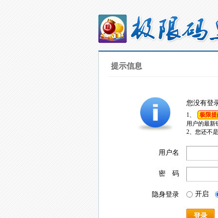
提示信息
您没有登
1、
极限提
用户的最新
2、您还不
用户名
密 码
开启
隐身登录
登录